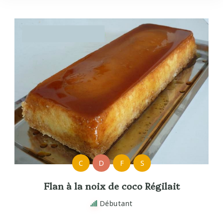
C
D
F
S
Flan à la noix de coco Régilait
Débutant