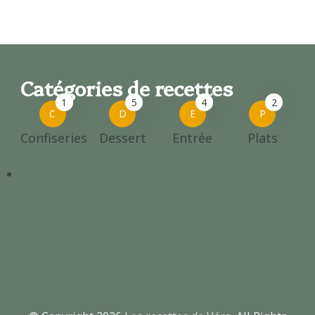
Catégories de recettes
1
5
4
2
C
D
E
P
Confiseries
Dessert
Entrée
Plats