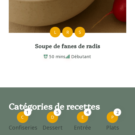
L
R
S
Soupe de fanes de radis
50 mins
Débutant
Catégories de recettes
1
5
4
2
C
D
E
P
Confiseries
Dessert
Entrée
Plats