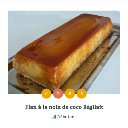
C
D
F
S
Flan à la noix de coco Régilait
Débutant