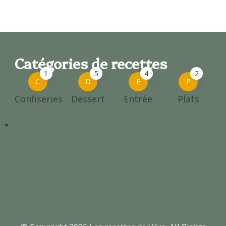
Catégories de recettes
1
5
4
2
C
D
E
P
Confiseries
Dessert
Entrée
Plats