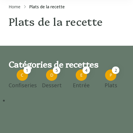
Home
Plats de la recette
Plats de la recette
Catégories de recettes
1
5
4
2
C
D
E
P
Confiseries
Dessert
Entrée
Plats