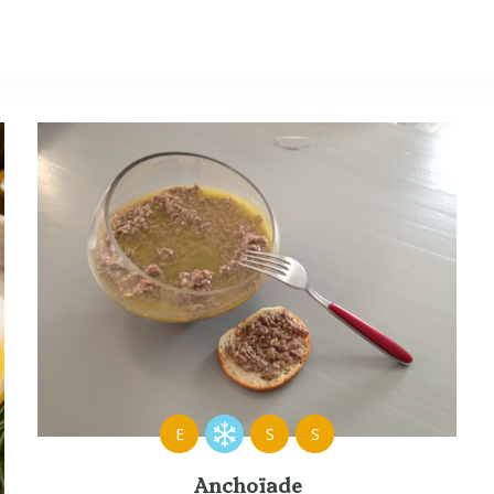
E
S
S
Anchoïade