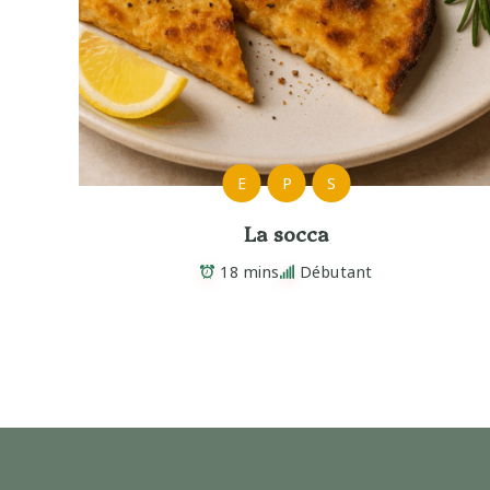
E
P
S
La socca
18 mins
Débutant