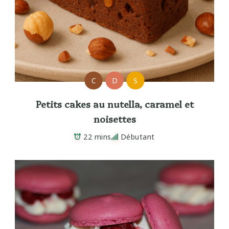
C
D
S
Petits cakes au nutella, caramel et
noisettes
22 mins
Débutant