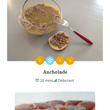
E
S
S
Anchoïade
20 mins
Débutant