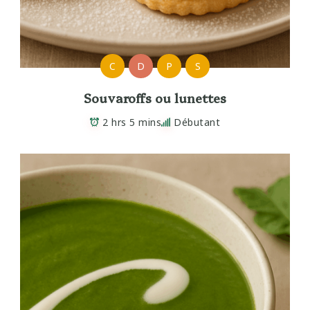
C
D
P
S
Souvaroffs ou lunettes
2 hrs 5 mins
Débutant