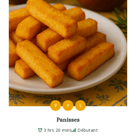
P
P
S
Panisses
3 hrs 20 mins
Débutant