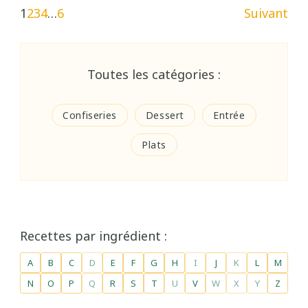
1
2
3
4
…
6
Suivant
Toutes les catégories :
Confiseries
Dessert
Entrée
Plats
Recettes par ingrédient :
A
B
C
D
E
F
G
H
I
J
K
L
M
N
O
P
Q
R
S
T
U
V
W
X
Y
Z