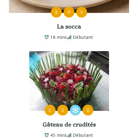
E
P
S
La socca
18 mins
Débutant
C
E
G
Gâteau de crudités
45 mins
Débutant