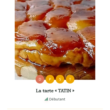
D
P
S
T
La tarte « TATIN »
Débutant