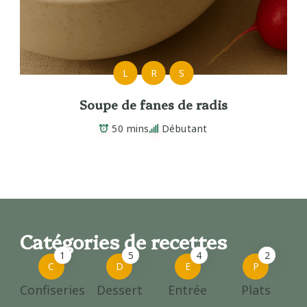
L
R
S
Soupe de fanes de radis
50 mins
Débutant
Catégories de recettes
1
5
4
2
C
D
E
P
Confiseries
Dessert
Entrée
Plats