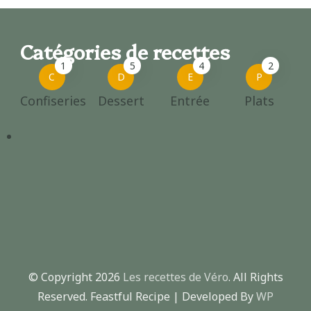
Catégories de recettes
1
5
4
2
C
D
E
P
Confiseries
Dessert
Entrée
Plats
© Copyright 2026
Les recettes de Véro
. All Rights
Reserved.
Feastful Recipe | Developed By
WP