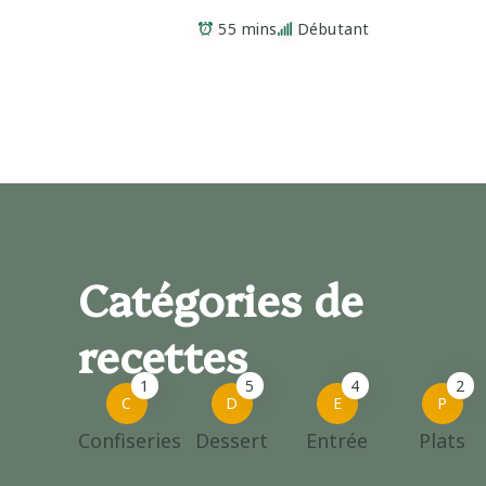
55 mins
Débutant
Catégories de
recettes
1
5
4
2
C
D
E
P
Confiseries
Dessert
Entrée
Plats